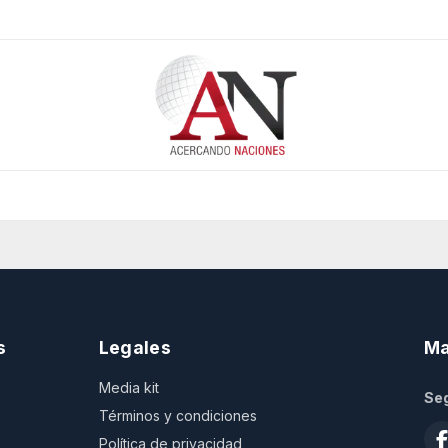
s
Legales
Ma
Media kit
Seg
Términos y condiciones
Política de privacidad