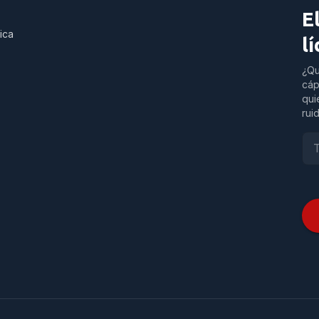
E
ica
l
¿Qu
cáp
qui
rui