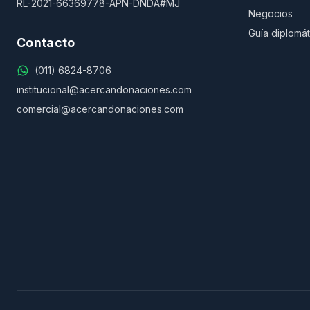
RL-2021-66369778-APN-DNDA#MJ
Negocios
Guía diplomát
Contacto
(011) 6824-8706
institucional@acercandonaciones.com
comercial@acercandonaciones.com