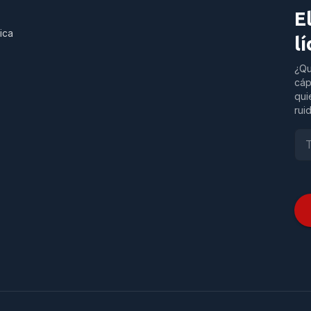
E
ica
l
¿Qu
cáp
qui
rui