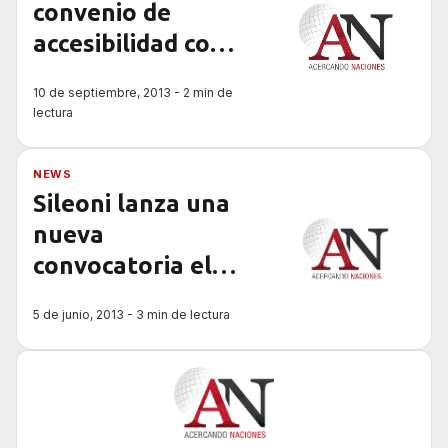
convenio de
accesibilidad con
62 municipios de
10 de septiembre, 2013 - 2 min de
Entre Ríos
lectura
NEWS
Sileoni lanza una
nueva
convocatoria el
programa de
5 de junio, 2013 - 3 min de lectura
accesibilidad a las
universidades