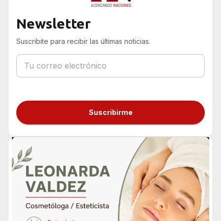
Mundo
Newsletter
presentaron
Suscribite para recibir las últimas noticias.
Visit7Wonders en
Berlín
Suscribirme