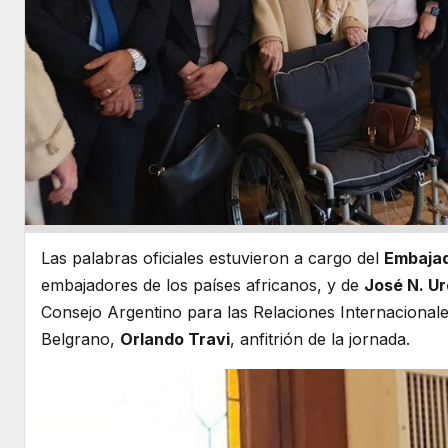
Las palabras oficiales estuvieron a cargo del
Embajad
embajadores de los países africanos, y de
José N. Ur
Consejo Argentino para las Relaciones Internacionale
Belgrano,
Orlando Travi
, anfitrión de la jornada.