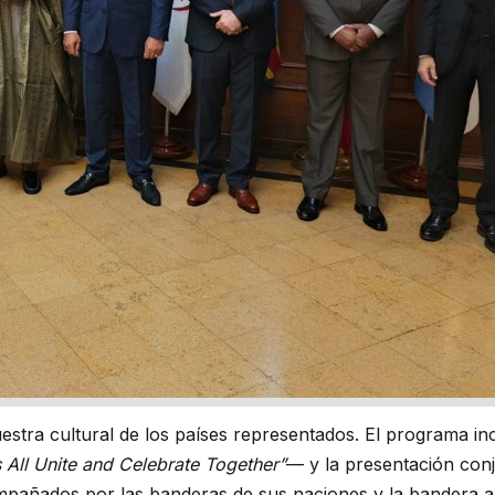
stra cultural de los países representados. El programa inc
 All Unite and Celebrate Together”
— y la presentación conj
ompañados por las banderas de sus naciones y la bandera a