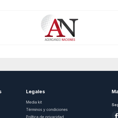
s
Legales
Ma
Media kit
Seg
Términos y condiciones
Política de privacidad